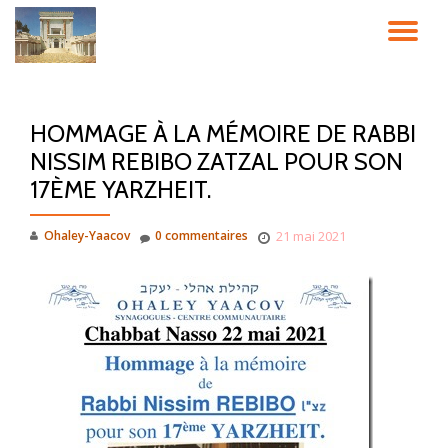
DÉ
Aller
au
LA
contenu
HOMMAGE À LA MÉMOIRE DE RABBI
NA
NISSIM REBIBO ZATZAL POUR SON
17ÈME YARZHEIT.
Ohaley-Yaacov
0 commentaires
21 mai 2021