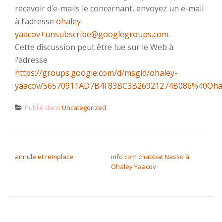
recevoir d’e-mails le concernant, envoyez un e-mail
à l’adresse
ohaley-
yaacov+unsubscribe@googlegroups.com
.
Cette discussion peut être lue sur le Web à
l’adresse
https://groups.google.com/d/msgid/ohaley-
yaacov/56570911AD7B4F83BC3B26921274B086%40Oha
Publié dans
Uncategorized
NAVIGATION DE L’ARTICLE
annule et remplace
info com chabbat Nasso à
Ohaley Yaacov