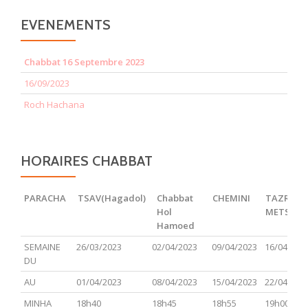
EVENEMENTS
Chabbat 16 Septembre 2023
16/09/2023
Roch Hachana
HORAIRES CHABBAT
PARACHA
TSAV(Hagadol)
Chabbat
CHEMINI
TAZRIA
Hol
METSOR
Hamoed
PARACHA
TSAV(Hagadol)
Chabbat
CHEMINI
TAZRIA
SEMAINE
26/03/2023
02/04/2023
09/04/2023
16/04/202
Hol
METSOR
DU
Hamoed
AU
01/04/2023
08/04/2023
15/04/2023
22/04/202
MINHA
18h40
18h45
18h55
19h00