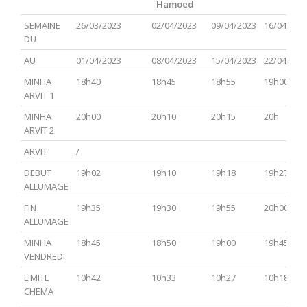
Hamoed
PARACHA
TSAV(Hagadol)
Chabbat
CHEMINI
TAZRIA
SEMAINE
26/03/2023
02/04/2023
09/04/2023
16/04/202
Hol
METSOR
DU
Hamoed
AU
01/04/2023
08/04/2023
15/04/2023
22/04/202
MINHA
18h40
18h45
18h55
19h00
ARVIT 1
MINHA
20h00
20h10
20h15
20h
ARVIT 2
ARVIT
/
DEBUT
19h02
19h10
19h18
19h27
ALLUMAGE
FIN
19h35
19h30
19h55
20h00
ALLUMAGE
MINHA
18h45
18h50
19h00
19h45
VENDREDI
LIMITE
10h42
10h33
10h27
10h18
CHEMA