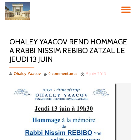
DÉ
Aller
au
LA
contenu
OHALEY YAACOV REND HOMMAGE
NA
A RABBI NISSIM REBIBO ZATZAL LE
JEUDI 13 JUIN
Ohaley-Yaacov
0 commentaires
5 juin 2019