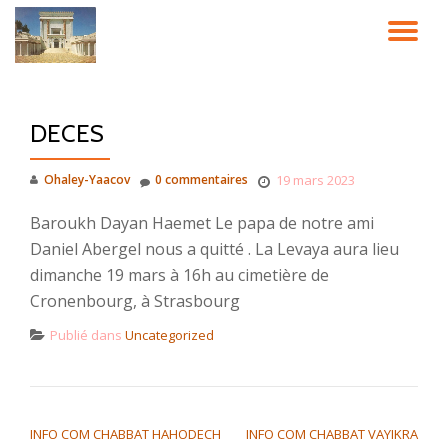
DÉ
Aller
au
LA
contenu
DECES
NA
Ohaley-Yaacov
0 commentaires
19 mars 2023
Baroukh Dayan Haemet Le papa de notre ami
Daniel Abergel nous a quitté . La Levaya aura lieu
dimanche 19 mars à 16h au cimetière de
Cronenbourg, à Strasbourg
Publié dans
Uncategorized
NAVIGATION DE L’ARTICLE
INFO COM CHABBAT HAHODECH
INFO COM CHABBAT VAYIKRA