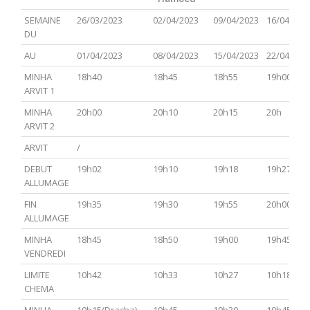
PARACHA
TSAV(Hagadol)
Chabbat
CHEMINI
TAZRIA
SEMAINE
26/03/2023
02/04/2023
09/04/2023
16/04/202
Hol
METSOR
DU
Hamoed
AU
01/04/2023
08/04/2023
15/04/2023
22/04/202
MINHA
18h40
18h45
18h55
19h00
ARVIT 1
MINHA
20h00
20h10
20h15
20h
ARVIT 2
ARVIT
/
DEBUT
19h02
19h10
19h18
19h27
ALLUMAGE
FIN
19h35
19h30
19h55
20h00
ALLUMAGE
MINHA
18h45
18h50
19h00
19h45
VENDREDI
LIMITE
10h42
10h33
10h27
10h18
CHEMA