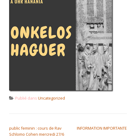
Publié dans
Uncategorized
NAVIGATION DE L’ARTICLE
public feminin : cours de Rav
INFORMATION IMPORTANTE
Schlomo Cohen mercredi 27/6