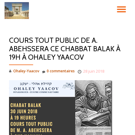
DÉ
Aller
au
LA
contenu
COURS TOUT PUBLIC DE A.
NA
ABEHSSERA CE CHABBAT BALAK À
19H À OHALEY YAACOV
Ohaley-Yaacov
0 commentaires
28 juin 2018