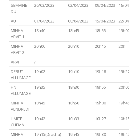
PARACHA
TSAV(Hagadol)
Chabbat
CHEMINI
TAZRIA
SEMAINE
26/03/2023
02/04/2023
09/04/2023
16/04/202
Hol
METSOR
DU
Hamoed
AU
01/04/2023
08/04/2023
15/04/2023
22/04/202
MINHA
18h40
18h45
18h55
19h00
ARVIT 1
MINHA
20h00
20h10
20h15
20h
ARVIT 2
ARVIT
/
DEBUT
19h02
19h10
19h18
19h27
ALLUMAGE
FIN
19h35
19h30
19h55
20h00
ALLUMAGE
MINHA
18h45
18h50
19h00
19h45
VENDREDI
LIMITE
10h42
10h33
10h27
10h18
CHEMA
MINHA
19h15(Dracha)
19h45
19h30
19h45