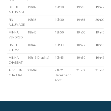
DEBUT
19h02
19h10
19h18
19h27
ALLUMAGE
FIN
19h35
19h30
19h55
20h00
ALLUMAGE
MINHA
18h45
18h50
19h00
19h45
VENDREDI
LIMITE
10h42
10h33
10h27
10h18
CHEMA
MINHA
19h15(Dracha)
19h45
19h30
19h45
CHABBAT
ARVIT FIN
21h09
21h21
21h32
21h44
CHABBAT
Barekhenou
Arvit