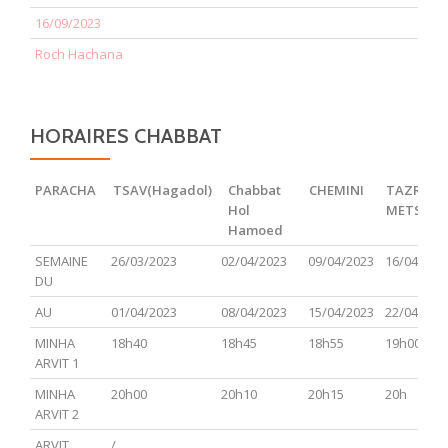
16/09/2023
Roch Hachana
HORAIRES CHABBAT
PARACHA
TSAV(Hagadol)
Chabbat
CHEMINI
TAZRIA
Hol
METSOR
Hamoed
PARACHA
TSAV(Hagadol)
Chabbat
CHEMINI
TAZRIA
SEMAINE
26/03/2023
02/04/2023
09/04/2023
16/04/202
Hol
METSOR
DU
Hamoed
AU
01/04/2023
08/04/2023
15/04/2023
22/04/202
MINHA
18h40
18h45
18h55
19h00
ARVIT 1
MINHA
20h00
20h10
20h15
20h
ARVIT 2
ARVIT
/