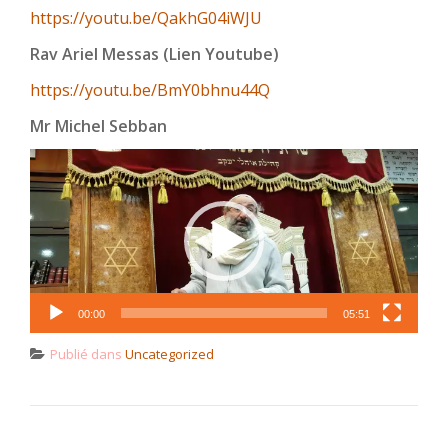
https://youtu.be/QakhG04iWJU
Rav Ariel Messas (Lien Youtube)
https://youtu.be/BmY0bhnu44Q
Mr Michel Sebban
Lecteur
vidéo
00:00
05:51
Publié dans
Uncategorized
NAVIGATION DE L’ARTICLE