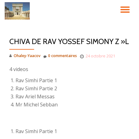
DÉ
Aller
au
LA
contenu
CHIVA DE RAV YOSSEF SIMONY Z »L
NA
Ohaley-Yaacov
0 commentaires
24 octobre 2021
4 videos
Rav Simhi Partie 1
Rav Simhi Partie 2
Rav Ariel Messas
Mr Michel Sebban
Rav Simhi Partie 1