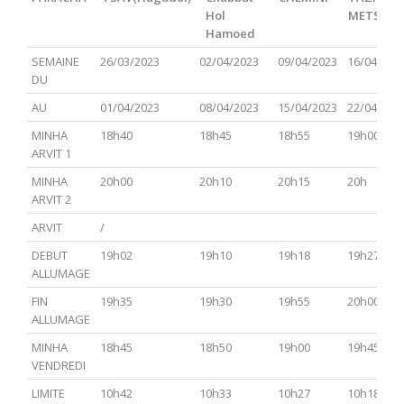
Hol
METSOR
Hamoed
PARACHA
TSAV(Hagadol)
Chabbat
CHEMINI
TAZRIA
SEMAINE
26/03/2023
02/04/2023
09/04/2023
16/04/202
Hol
METSOR
DU
Hamoed
AU
01/04/2023
08/04/2023
15/04/2023
22/04/202
MINHA
18h40
18h45
18h55
19h00
ARVIT 1
MINHA
20h00
20h10
20h15
20h
ARVIT 2
ARVIT
/
DEBUT
19h02
19h10
19h18
19h27
ALLUMAGE
FIN
19h35
19h30
19h55
20h00
ALLUMAGE
MINHA
18h45
18h50
19h00
19h45
VENDREDI
LIMITE
10h42
10h33
10h27
10h18