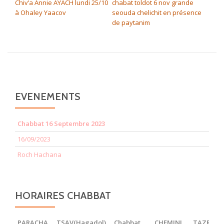
Chiv’a Annie AYACH lundi 25/10
chabat toldot 6 nov grande
à Ohaley Yaacov
seouda chelichit en présence
de paytanim
EVENEMENTS
Chabbat 16 Septembre 2023
16/09/2023
Roch Hachana
HORAIRES CHABBAT
PARACHA
TSAV(Hagadol)
Chabbat
CHEMINI
TAZRIA