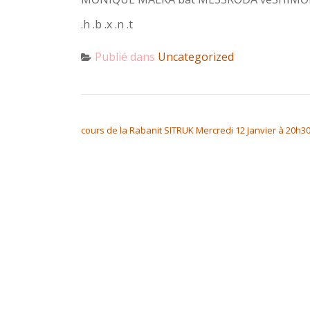
.h .b .x .n .t
Publié dans
Uncategorized
NAVIGATION DE L’ARTICLE
cours de la Rabanit SITRUK Mercredi 12 Janvier à 20h3