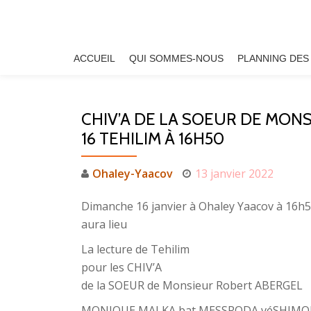
Aller
au
ACCUEIL
QUI SOMMES-NOUS
PLANNING DES
contenu
CHIV’A DE LA SOEUR DE MON
16 TEHILIM À 16H50
Ohaley-Yaacov
13 janvier 2022
Dimanche 16 janvier à Ohaley Yaacov à 16h
aura lieu
La lecture de Tehilim
pour les CHIV’A
de la SOEUR de Monsieur Robert ABERGEL
MONIQUE MALKA bat MESSRODA véSHIMON