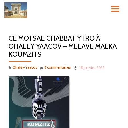
DÉ
Aller
au
LA
contenu
CE MOTSAE CHABBAT YTRO À
NA
OHALEY YAACOV – MELAVE MALKA
KOUMZITS
Ohaley-Yaacov
0 commentaires
18 janvier 2022