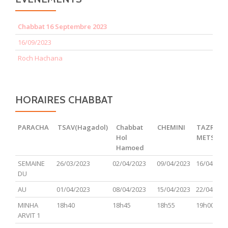
Chabbat 16 Septembre 2023
16/09/2023
Roch Hachana
HORAIRES CHABBAT
PARACHA
TSAV(Hagadol)
Chabbat
CHEMINI
TAZRIA
Hol
METSOR
Hamoed
PARACHA
TSAV(Hagadol)
Chabbat
CHEMINI
TAZRIA
SEMAINE
26/03/2023
02/04/2023
09/04/2023
16/04/202
Hol
METSOR
DU
Hamoed
AU
01/04/2023
08/04/2023
15/04/2023
22/04/202
MINHA
18h40
18h45
18h55
19h00
ARVIT 1