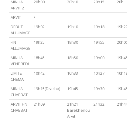
MINHA
20h00
20h10
20h15
20h
ARVIT 2
ARVIT
/
DEBUT
19h02
19h10
19h18
19h27
ALLUMAGE
FIN
19h35
19h30
19h55
20h00
ALLUMAGE
MINHA
18h45
18h50
19h00
19h45
VENDREDI
LIMITE
10h42
10h33
10h27
10h18
CHEMA
MINHA
19h15(Dracha)
19h45
19h30
19h45
CHABBAT
ARVIT FIN
21h09
21h21
21h32
21h44
CHABBAT
Barekhenou
Arvit