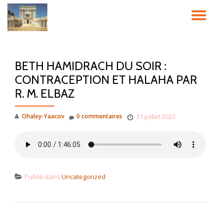
DÉ
Aller
au
LA
contenu
BETH HAMIDRACH DU SOIR :
NA
CONTRACEPTION ET HALAHA PAR
R. M. ELBAZ
Ohaley-Yaacov
0 commentaires
31 juillet 2022
Publié dans
Uncategorized
NAVIGATION DE L’ARTICLE