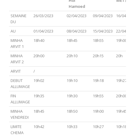
Hol
METSOR
Hamoed
PARACHA
TSAV(Hagadol)
Chabbat
CHEMINI
TAZRIA
SEMAINE
26/03/2023
02/04/2023
09/04/2023
16/04/202
Hol
METSOR
DU
Hamoed
AU
01/04/2023
08/04/2023
15/04/2023
22/04/202
MINHA
18h40
18h45
18h55
19h00
ARVIT 1
MINHA
20h00
20h10
20h15
20h
ARVIT 2
ARVIT
/
DEBUT
19h02
19h10
19h18
19h27
ALLUMAGE
FIN
19h35
19h30
19h55
20h00
ALLUMAGE
MINHA
18h45
18h50
19h00
19h45
VENDREDI
LIMITE
10h42
10h33
10h27
10h18
CHEMA