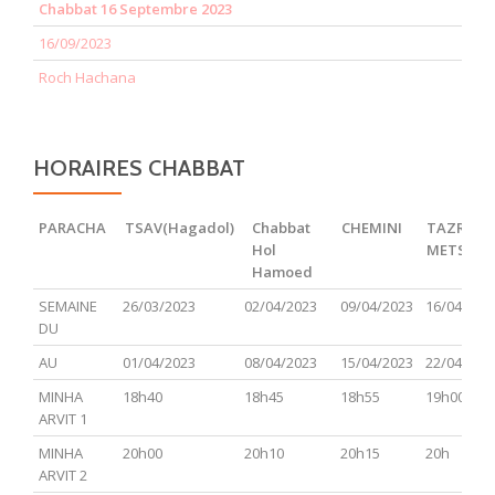
Chabbat 16 Septembre 2023
16/09/2023
Roch Hachana
HORAIRES CHABBAT
PARACHA
TSAV(Hagadol)
Chabbat
CHEMINI
TAZRIA
Hol
METSOR
Hamoed
PARACHA
TSAV(Hagadol)
Chabbat
CHEMINI
TAZRIA
SEMAINE
26/03/2023
02/04/2023
09/04/2023
16/04/202
Hol
METSOR
DU
Hamoed
AU
01/04/2023
08/04/2023
15/04/2023
22/04/202
MINHA
18h40
18h45
18h55
19h00
ARVIT 1
MINHA
20h00
20h10
20h15
20h
ARVIT 2