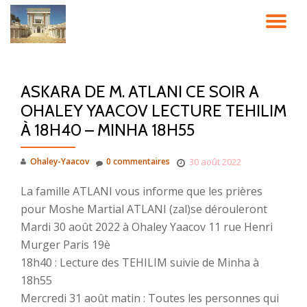
DÉ
Aller
au
LA
contenu
ASKARA DE M. ATLANI CE SOIR A
NA
OHALEY YAACOV LECTURE TEHILIM
À 18H40 – MINHA 18H55
Ohaley-Yaacov
0 commentaires
30 août 2022
La famille ATLANI vous informe que les prières
pour Moshe Martial ATLANI (zal)se dérouleront
Mardi 30 août 2022 à Ohaley Yaacov 11 rue Henri
Murger Paris 19è
18h40 : Lecture des TEHILIM suivie de Minha à
18h55
Mercredi 31 août matin : Toutes les personnes qui