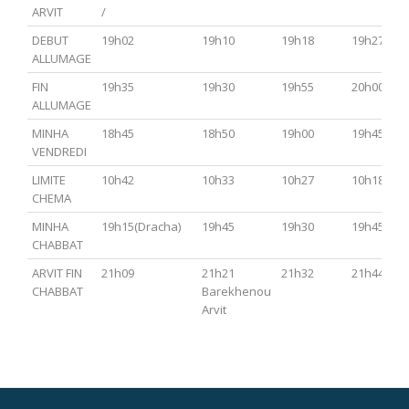
ARVIT
/
DEBUT
19h02
19h10
19h18
19h27
ALLUMAGE
FIN
19h35
19h30
19h55
20h00
ALLUMAGE
MINHA
18h45
18h50
19h00
19h45
VENDREDI
LIMITE
10h42
10h33
10h27
10h18
CHEMA
MINHA
19h15(Dracha)
19h45
19h30
19h45
CHABBAT
ARVIT FIN
21h09
21h21
21h32
21h44
CHABBAT
Barekhenou
Arvit