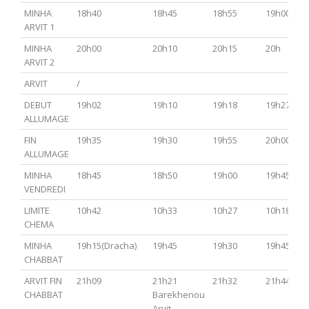
MINHA
18h40
18h45
18h55
19h00
ARVIT 1
MINHA
20h00
20h10
20h15
20h
ARVIT 2
ARVIT
/
DEBUT
19h02
19h10
19h18
19h27
ALLUMAGE
FIN
19h35
19h30
19h55
20h00
ALLUMAGE
MINHA
18h45
18h50
19h00
19h45
VENDREDI
LIMITE
10h42
10h33
10h27
10h18
CHEMA
MINHA
19h15(Dracha)
19h45
19h30
19h45
CHABBAT
ARVIT FIN
21h09
21h21
21h32
21h44
CHABBAT
Barekhenou
Arvit