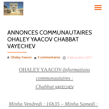
DÉ
Aller
au
LA
contenu
ANNONCES COMMUNAUTAIRES
NA
OHALEY YAACOV CHABBAT
VAYECHEV
Ohaley-Yaacov
0 commentaires
8 décembre 2017
OHALEY YAACOV-
Informations
communautaires
:
Chabbat
VAYECHEV
Minha Vendredi : 16h35 – Minha Samedi :