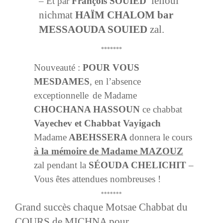
leiloui
– Et par
François SOUIED
nichmat
HAÏM CHALOM
bar
MESSAOUDA SOUIED
zal.
*******
Nouveauté :
POUR VOUS
MESDAMES
, en l’absence
exceptionnelle
de Madame
CHOCHANA HASSOUN
ce chabbat
Vayechev et Chabbat Vayigach
Madame
ABEHSSERA
donnera le cours
à la mémoire de Madame MAZOUZ
zal pendant la
SÉOUDA CHELICHIT
–
Vous êtes attendues nombreuses !
*******
Grand succès chaque Motsae Chabbat du
COURS de MICHNA pour