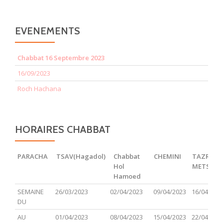
EVENEMENTS
Chabbat 16 Septembre 2023
16/09/2023
Roch Hachana
HORAIRES CHABBAT
PARACHA
TSAV(Hagadol)
Chabbat
CHEMINI
TAZRIA
Hol
METSOR
Hamoed
PARACHA
TSAV(Hagadol)
Chabbat
CHEMINI
TAZRIA
SEMAINE
26/03/2023
02/04/2023
09/04/2023
16/04/202
Hol
METSOR
DU
Hamoed
AU
01/04/2023
08/04/2023
15/04/2023
22/04/202