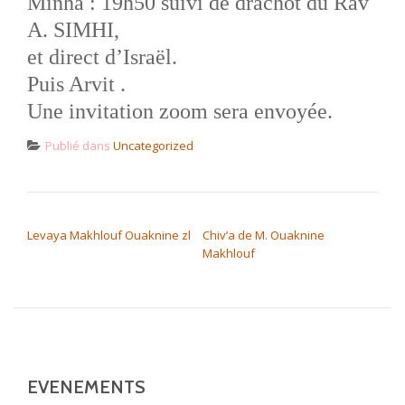
Minha : 19h50
suivi de drachot du Rav
A. SIMHI,
et direct d’Israël.
Puis Arvit .
Une invitation zoom sera envoyée.
Publié dans
Uncategorized
NAVIGATION DE L’ARTICLE
Levaya Makhlouf Ouaknine zl
Chiv’a de M. Ouaknine
Makhlouf
EVENEMENTS