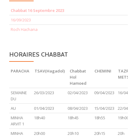
Chabbat 16 Septembre 2023
16/09/2023
Roch Hachana
HORAIRES CHABBAT
PARACHA
TSAV(Hagadol)
Chabbat
CHEMINI
TAZRIA
Hol
METSOR
Hamoed
PARACHA
TSAV(Hagadol)
Chabbat
CHEMINI
TAZRIA
SEMAINE
26/03/2023
02/04/2023
09/04/2023
16/04/202
Hol
METSOR
DU
Hamoed
AU
01/04/2023
08/04/2023
15/04/2023
22/04/202
MINHA
18h40
18h45
18h55
19h00
ARVIT 1
MINHA
20h00
20h10
20h15
20h