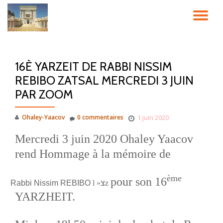
DÉ
Aller
au
LA
contenu
16È YARZEIT DE RABBI NISSIM
NA
REBIBO ZATSAL MERCREDI 3 JUIN
PAR ZOOM
Ohaley-Yaacov
0 commentaires
1 juin 2020
Mercredi 3 juin 2020 Ohaley Yaacov
rend
Hommage à la mémoire
de
ème
pour son 16
Rabbi Nissim REBIBO
l »
צ
z
YARZHEIT.