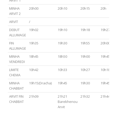
ARVIT 1
MINHA
20h00
20h10
20h15
20h
ARVIT 2
ARVIT
/
DEBUT
19h02
19h10
19h18
19h27
ALLUMAGE
FIN
19h35
19h30
19h55
20h00
ALLUMAGE
MINHA
18h45
18h50
19h00
19h45
VENDREDI
LIMITE
10h42
10h33
10h27
10h18
CHEMA
MINHA
19h15(Dracha)
19h45
19h30
19h45
CHABBAT
ARVIT FIN
21h09
21h21
21h32
21h44
CHABBAT
Barekhenou
Arvit