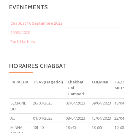
EVENEMENTS
Chabbat 16 Septembre 2023
16/09/2023
Roch Hachana
HORAIRES CHABBAT
PARACHA
TSAV(Hagadol)
Chabbat
CHEMINI
TAZRIA
Hol
METSOR
Hamoed
PARACHA
TSAV(Hagadol)
Chabbat
CHEMINI
TAZRIA
SEMAINE
26/03/2023
02/04/2023
09/04/2023
16/04/202
Hol
METSOR
DU
Hamoed
AU
01/04/2023
08/04/2023
15/04/2023
22/04/202
MINHA
18h40
18h45
18h55
19h00